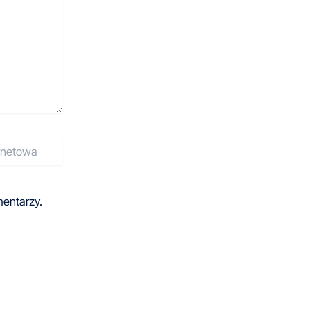
mentarzy.