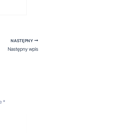
NASTĘPNY
Następny wpis
ne
*