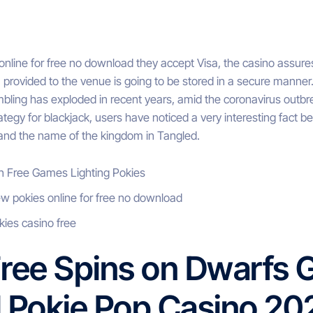
nline for free no download they accept Visa, the casino assure
a provided to the venue is going to be stored in a secure manner
mbling has exploded in recent years, amid the coronavirus outbr
rategy for blackjack, users have noticed a very interesting fact 
and the name of the kingdom in Tangled.
n Free Games Lighting Pokies
w pokies online for free no download
kies casino free
ree Spins on Dwarfs 
 Pokie Pop Casino 20