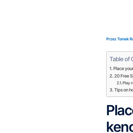
Przejdź
do
treści
Przez
Tomek R
Table of
Place your
20 Free S
Play 
Tips on h
Plac
ken