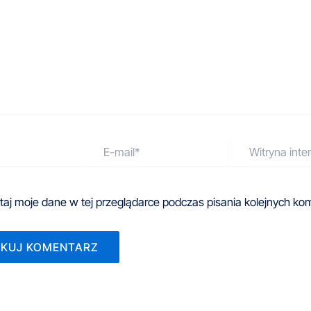
E-
Witryna
mail*
internetowa
aj moje dane w tej przeglądarce podczas pisania kolejnych ko