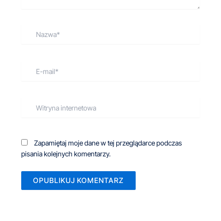
Nazwa*
E-
mail*
Witryna
internetowa
Zapamiętaj moje dane w tej przeglądarce podczas
pisania kolejnych komentarzy.