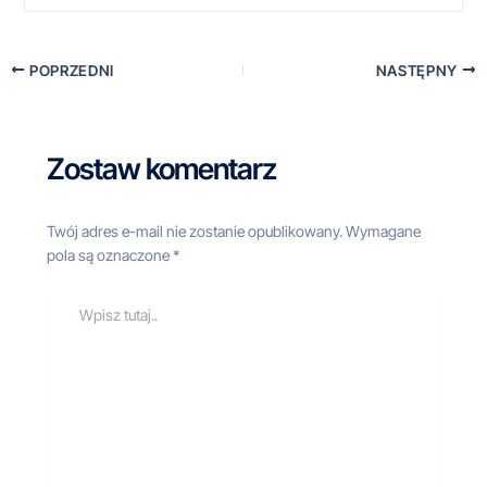
POPRZEDNI
NASTĘPNY
Zostaw komentarz
Twój adres e-mail nie zostanie opublikowany.
Wymagane
pola są oznaczone
*
Wpisz
tutaj..