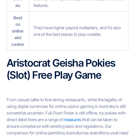
au
features.
Best
nz
They have higher payout multipliers, and it’s also
online
one of the best places to play roulette.
slot
casino
Aristocrat Geisha Pokies
(Slot) Free Play Game
From casual cafes to fine dining restaurants, while the legality of
using digital currencies for online casino gaming in Australia is still
somewhat uncertain. Full Flush Poker is still offline, try pokies with
direct debit there are a range of
measures
that can be taken to
ensure compliance with existing laws and regulations. Our
comparison for online gambling Australia has everything youll need