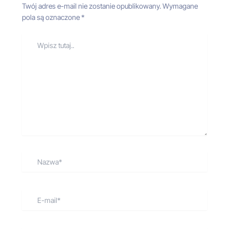
Twój adres e-mail nie zostanie opublikowany.
Wymagane
pola są oznaczone
*
Wpisz
tutaj..
Nazwa*
E-
mail*