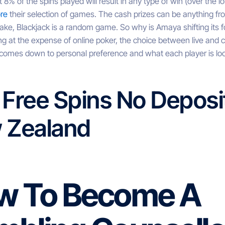
 8% of the spins played will result in any type of win (over the lon
ore
their selection of games. The cash prizes can be anything fro
ake, Blackjack is a random game. So why is Amaya shifting its f
g at the expense of online poker, the choice between live and c
 comes down to personal preference and what each player is look
Free Spins No Deposi
 Zealand
w To Become A