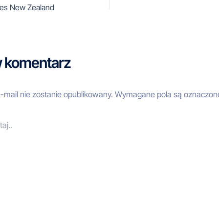
es New Zealand
 komentarz
-mail nie zostanie opublikowany.
Wymagane pola są oznaczo