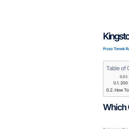
Przejdź
do
treści
Kingst
Przez
Tomek R
Table of
200 
How To
Which O