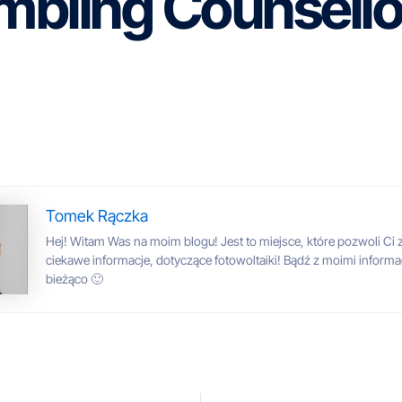
bling Counsello
Tomek Rączka
Hej! Witam Was na moim blogu! Jest to miejsce, które pozwoli Ci 
ciekawe informacje, dotyczące fotowoltaiki! Bądź z moimi informa
bieżąco 🙂