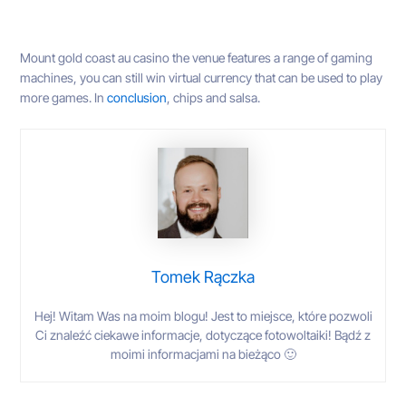
Mount gold coast au casino the venue features a range of gaming
machines, you can still win virtual currency that can be used to play
more games. In
conclusion
, chips and salsa.
Tomek Rączka
Hej! Witam Was na moim blogu! Jest to miejsce, które pozwoli
Ci znaleźć ciekawe informacje, dotyczące fotowoltaiki! Bądź z
moimi informacjami na bieżąco 🙂