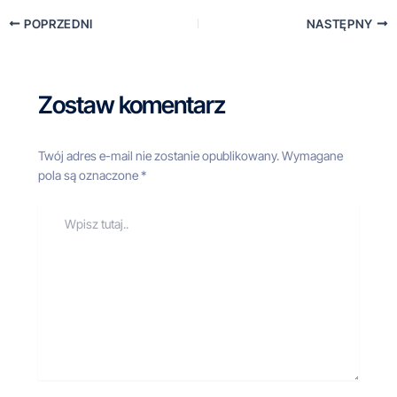
POPRZEDNI
NASTĘPNY
Zostaw komentarz
Twój adres e-mail nie zostanie opublikowany.
Wymagane
pola są oznaczone
*
Wpisz
tutaj..