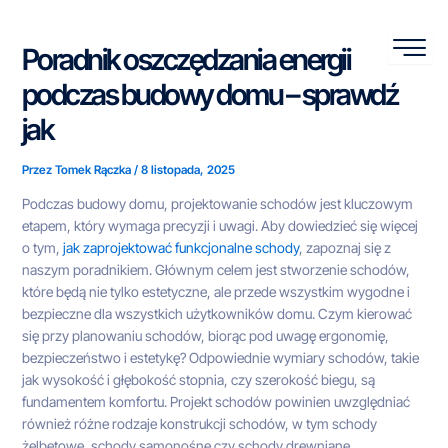
Przejdź
do
Poradnik oszczędzania energii
treści
podczas budowy domu – sprawdź
jak
Przez
Tomek Rączka
/
8 listopada, 2025
Podczas budowy domu, projektowanie schodów jest kluczowym
etapem, który wymaga precyzji i uwagi. Aby dowiedzieć się więcej
o tym,
jak zaprojektować funkcjonalne schody
, zapoznaj się z
naszym poradnikiem. Głównym celem jest stworzenie schodów,
które będą nie tylko estetyczne, ale przede wszystkim wygodne i
bezpieczne dla wszystkich użytkowników domu. Czym kierować
się przy planowaniu schodów, biorąc pod uwagę ergonomię,
bezpieczeństwo i estetykę? Odpowiednie wymiary schodów, takie
jak wysokość i głębokość stopnia, czy szerokość biegu, są
fundamentem komfortu. Projekt schodów powinien uwzględniać
również różne rodzaje konstrukcji schodów, w tym schody
żelbetowe, schody samonośne czy schody drewniane,