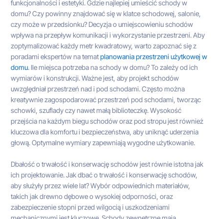
funkcjonalności i estetyki. Gdzie najlepiej umieścić schody w
domu? Czy powinny znajdować się w klatce schodowej, salonie,
czy może w przedsionku? Decyzja o umiejscowieniu schodów
wpływa na przepływ komunikacji i wykorzystanie przestrzeni. Aby
zoptymalizować każdy metr kwadratowy, warto zapoznać się z
poradami ekspertów na temat
planowania przestrzeni użytkowej w
domu
. Ile miejsca potrzeba na schody w domu? To zależy od ich
wymiarów i konstrukcji. Ważne jest, aby projekt schodów
uwzględniał przestrzeń nad i pod schodami. Często można
kreatywnie zagospodarować przestrzeń pod schodami, tworząc
schowki, szuflady czy nawet małą biblioteczkę. Wysokość
przejścia na każdym biegu schodów oraz pod stropu jest również
kluczowa dla komfortu i bezpieczeństwa, aby uniknąć uderzenia
głową. Optymalne wymiary zapewniają wygodne użytkowanie.
Dbałość o trwałość i konserwację schodów jest równie istotna jak
ich projektowanie. Jak dbać o trwałość i konserwację schodów,
aby służyły przez wiele lat? Wybór odpowiednich materiałów,
takich jak drewno dębowe o wysokiej odporności, oraz
zabezpieczenie stopni przed wilgocią i uszkodzeniami
mechanicznymi jest kluczowe. Schody zewnętrzne mają