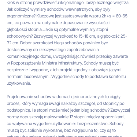
krok w stronę prawdziwie funkcjonalnego i bezpiecznego wnętrza.
Jak obliczyć wymiary schodów wewnętrznych, aby były
ergonomiczne? Kluczowe jest zastosowanie wzoru 2h+s = 60-65
cm, co pozwala na optymalne dopasowanie wysokości i
głębokości stopnia. Jakie są optymalne wymiary stopni
schodowych? Zazwyczaj wysokość to 15-18 cm, a głębokość 25-
32 cm. Dobór szerokości biegu schodów powinien być
dostosowany do rzeczywistego zapotrzebowania
komunikacyjnego domu, uwzględniając również przepisy zawarte
w Rozporządzeniu Ministra Infrastruktury. Schody muszą być
bezpieczne i wygodne, a ich projekt zgodny z obowiązującymi
normami budowlanymi. Wygodne schody to podstawa komfortu
użytkowania.
Projektowanie schodów w domach jednorodzinnych to ciągły
proces, który wymaga uwagi na każdy szczegół, od stopnicy po
podstopnicę. Ile stopni może mieć jeden bieg schodów? Zazwyczaj
normy dopuszczają maksymalnie 17 stopni między spocznikami,
co wpływa na wygodne użytkowanie i bezpieczeństwo. Schody
muszą być solidnie wykonane, bez względu na to, czy są to
schody drewniane, schody żelbetowe czy schody samonośne.