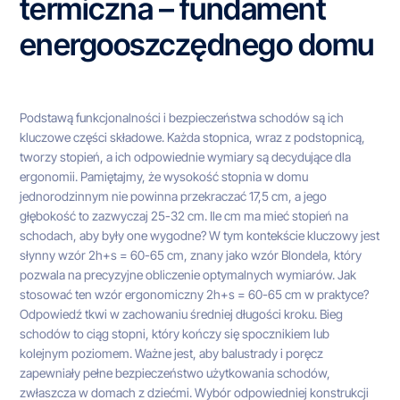
termiczna – fundament
energooszczędnego domu
Podstawą funkcjonalności i bezpieczeństwa schodów są ich
kluczowe części składowe. Każda stopnica, wraz z podstopnicą,
tworzy stopień, a ich odpowiednie wymiary są decydujące dla
ergonomii. Pamiętajmy, że wysokość stopnia w domu
jednorodzinnym nie powinna przekraczać 17,5 cm, a jego
głębokość to zazwyczaj 25-32 cm. Ile cm ma mieć stopień na
schodach, aby były one wygodne? W tym kontekście kluczowy jest
słynny wzór 2h+s = 60-65 cm, znany jako wzór Blondela, który
pozwala na precyzyjne obliczenie optymalnych wymiarów. Jak
stosować ten wzór ergonomiczny 2h+s = 60-65 cm w praktyce?
Odpowiedź tkwi w zachowaniu średniej długości kroku. Bieg
schodów to ciąg stopni, który kończy się spocznikiem lub
kolejnym poziomem. Ważne jest, aby balustrady i poręcz
zapewniały pełne bezpieczeństwo użytkowania schodów,
zwłaszcza w domach z dziećmi. Wybór odpowiedniej konstrukcji