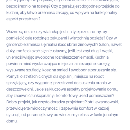
bezpośrednio na toaletę? Czy z garażu jest dogodne przejście do
kuchni, aby łatwo przenieść zakupy, co wpływa na funkcjonalny
aspekt przestrzeni?
Ważne są detale: czy wiatrołap jest na tyle przestronny, by
pomieścić całą rodzinę z zakupami i wierzchnią odzieżą? Czy w
garderobie zmieści się realna ilość ubrań zimowych? Salon, nawet
duży, może okazać się nieustawny, jeśli jest zbyt długi i wąski,
uniemożliwiając swobodne rozmieszczenie mebli. Kuchnia
powinna mieć wystarczająco miejsca na niezbędne sprzęty,
wysuwane szuflady, kosz na śmieci i swobodne poruszanie się.
Pomyśl o strefach cichych dla sypialni, miejscu na robot
sprzątający, czy wygodnej przestrzeni do suszenia prania w
deszczowe dni. Jakie są kluczowe aspekty projektowania domu,
aby zapewnić funkcjonalny i komfortowy układ pomieszczeń?
Dobry projekt, jak często doradza projektant Piotr Lewandowski,
przewiduje te mikroczynności i zapewnia komfort w każdej
sytuacji, od porannej kawy po wieczorny relaks w funkcjonalnym
domu.