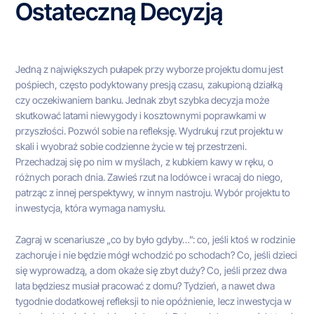
Ostateczną Decyzją
Jedną z największych pułapek przy wyborze projektu domu jest
pośpiech, często podyktowany presją czasu, zakupioną działką
czy oczekiwaniem banku. Jednak zbyt szybka decyzja może
skutkować latami niewygody i kosztownymi poprawkami w
przyszłości. Pozwól sobie na refleksję. Wydrukuj rzut projektu w
skali i wyobraź sobie codzienne życie w tej przestrzeni.
Przechadzaj się po nim w myślach, z kubkiem kawy w ręku, o
różnych porach dnia. Zawieś rzut na lodówce i wracaj do niego,
patrząc z innej perspektywy, w innym nastroju. Wybór projektu to
inwestycja, która wymaga namysłu.
Zagraj w scenariusze „co by było gdyby…”: co, jeśli ktoś w rodzinie
zachoruje i nie będzie mógł wchodzić po schodach? Co, jeśli dzieci
się wyprowadzą, a dom okaże się zbyt duży? Co, jeśli przez dwa
lata będziesz musiał pracować z domu? Tydzień, a nawet dwa
tygodnie dodatkowej refleksji to nie opóźnienie, lecz inwestycja w