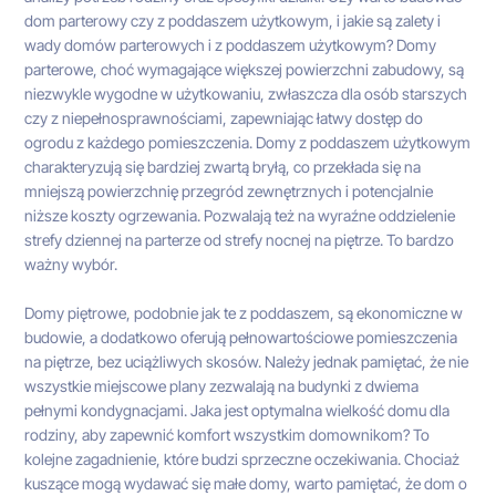
dom parterowy czy z poddaszem użytkowym, i jakie są zalety i
wady domów parterowych i z poddaszem użytkowym? Domy
parterowe, choć wymagające większej powierzchni zabudowy, są
niezwykle wygodne w użytkowaniu, zwłaszcza dla osób starszych
czy z niepełnosprawnościami, zapewniając łatwy dostęp do
ogrodu z każdego pomieszczenia. Domy z poddaszem użytkowym
charakteryzują się bardziej zwartą bryłą, co przekłada się na
mniejszą powierzchnię przegród zewnętrznych i potencjalnie
niższe koszty ogrzewania. Pozwalają też na wyraźne oddzielenie
strefy dziennej na parterze od strefy nocnej na piętrze. To bardzo
ważny wybór.
Domy piętrowe, podobnie jak te z poddaszem, są ekonomiczne w
budowie, a dodatkowo oferują pełnowartościowe pomieszczenia
na piętrze, bez uciążliwych skosów. Należy jednak pamiętać, że nie
wszystkie miejscowe plany zezwalają na budynki z dwiema
pełnymi kondygnacjami. Jaka jest optymalna wielkość domu dla
rodziny, aby zapewnić komfort wszystkim domownikom? To
kolejne zagadnienie, które budzi sprzeczne oczekiwania. Chociaż
kuszące mogą wydawać się małe domy, warto pamiętać, że dom o