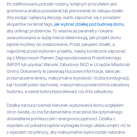
Po zdefiniowaniu potrzeb rodziny, kolejnym priorytetem jest
gruntowna analiza posiadanej lub planowanej do zakupu działki.
Aby podjąć najlepszą decyzję, warto zapoznać się z poradami
ekspertów na temat tego,
jak wybrać działkę pod budowę domu
,
aby uniknąć problemów. To właśnie jej parametry i lokalne
uwarunkowania w dużej mierze determinują, jaki projekt domu
będzie możliwy do zrealizowania. Przed zakupem działki, a
najpóźniej przed wyborem projektu, należy koniecznie zapoznać
się z Miejscowym Planem Zagospodarowania Przestrzennego
(MPZP) lub uzyskać Warunki Zabudowy (WZ) w Urzędzie Miasta lub
Gminy. Dokumenty te zawierają kluczowe informacje, takie jak:
przeznaczenie terenu, maksymalna wysokość i liczba kondygnacji,
kąt i kształt połaci dachowej, maksymalna powierzchnia zabudowy
budynku, a nawet kolorystyka elewacji czy linia zabudowy.
Działka narzuca również kierunek usytuowania domu względem
stron świata, co ma fundamentalne znaczenie dla optymalnego
doświetlenia pomieszczeń i energooszczędności. Działka z
wjazdem od południa będzie wymagała innego układu wnętrz niż ta
z wjazdem od północy, aby maksymalnie wykorzystać naturalne