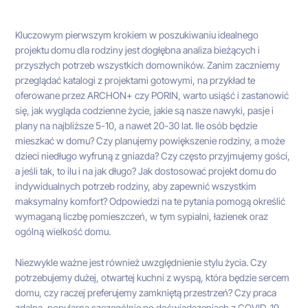
Kluczowym pierwszym krokiem w poszukiwaniu idealnego
projektu domu dla rodziny jest dogłębna analiza bieżących i
przyszłych potrzeb wszystkich domowników. Zanim zaczniemy
przeglądać katalogi z projektami gotowymi, na przykład te
oferowane przez ARCHON+ czy PORIN, warto usiąść i zastanowić
się, jak wygląda codzienne życie, jakie są nasze nawyki, pasje i
plany na najbliższe 5-10, a nawet 20-30 lat. Ile osób będzie
mieszkać w domu? Czy planujemy powiększenie rodziny, a może
dzieci niedługo wyfruną z gniazda? Czy często przyjmujemy gości,
a jeśli tak, to ilu i na jak długo? Jak dostosować projekt domu do
indywidualnych potrzeb rodziny, aby zapewnić wszystkim
maksymalny komfort? Odpowiedzi na te pytania pomogą określić
wymaganą liczbę pomieszczeń, w tym sypialni, łazienek oraz
ogólną wielkość domu.
Niezwykle ważne jest również uwzględnienie stylu życia. Czy
potrzebujemy dużej, otwartej kuchni z wyspą, która będzie sercem
domu, czy raczej preferujemy zamkniętą przestrzeń? Czy praca
zdalna, popularna szczególnie po doświadczeniach z COVID-19,