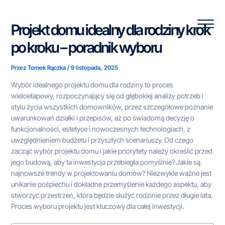
Przejdź
do
Projekt domu idealny dla rodziny krok
treści
po kroku – poradnik wyboru
Przez
Tomek Rączka
/
9 listopada, 2025
Wybór idealnego projektu domu dla rodziny to proces
wieloetapowy, rozpoczynający się od głębokiej analizy potrzeb i
stylu życia wszystkich domowników, przez szczegółowe poznanie
uwarunkowań działki i przepisów, aż po świadomą decyzję o
funkcjonalności, estetyce i nowoczesnych technologiach, z
uwzględnieniem budżetu i przyszłych scenariuszy. Od czego
zacząć wybór projektu domu i jakie priorytety należy określić przed
jego budową, aby ta inwestycja przebiegła pomyślnie? Jakie są
najnowsze trendy w projektowaniu domów? Niezwykle ważne jest
unikanie pośpiechu i dokładne przemyślenie każdego aspektu, aby
stworzyć przestrzeń, która będzie służyć rodzinie przez długie lata.
Proces wyboru projektu jest kluczowy dla całej inwestycji.