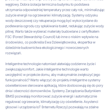
węglowy. Dobra izolacja termiczna budynku to podstawa
utrzymania odpowiedniej temperatury przez cały rok, minimalizując
zużycie energii na ogrzewanie i klimatyzację. Systemy odzysku
wody deszczowej czy rekuperacja mogą być wykorzystane do
podlewania ogrodu czy spłukiwania toalet, redukując zużycie wody
pitnej. Warto także wybierać materiały budowlane z certyfikatem
FSC (Forest Stewardship Council) lub inne o niskim wpływie na
środowisko, co podkreśla Ewa Dziewiątkowska, ekspertka w
dziedzinie budownictwa ekologicznego i nowoczesnych
rozwiązań.
Inteligentne technologie natomiast ułatwiają codzienne życie i
zwiększają komfort. Jakie inteligentne technologie warto
uwzględnić w projekcie domu, aby maksymalnie zwiększyć jego
funkcjonalność? Warto włączyć do projektu inteligentne systemy
oświetleniowe sterowane aplikacją, które dostosowują się do pory
dnia i obecności domowników. Systemy Zarządzania Budynkiem
(BMS) pozwalają monitorować zużycie energii i automatycznie
regulować ogrzewanie, klimatyzację czy oświetlenie. Asystenci
głosowi i urządzenia IoT (Internetu Rzeczy) pozwalają na zdalne