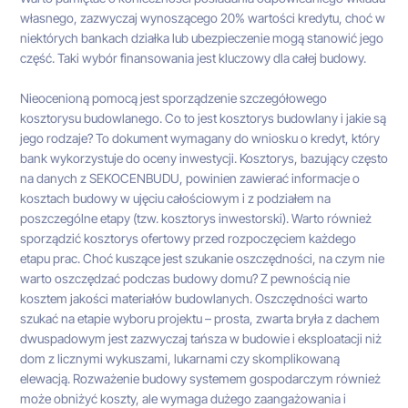
własnego, zazwyczaj wynoszącego 20% wartości kredytu, choć w
niektórych bankach działka lub ubezpieczenie mogą stanowić jego
część. Taki wybór finansowania jest kluczowy dla całej budowy.
Nieocenioną pomocą jest sporządzenie szczegółowego
kosztorysu budowlanego. Co to jest kosztorys budowlany i jakie są
jego rodzaje? To dokument wymagany do wniosku o kredyt, który
bank wykorzystuje do oceny inwestycji. Kosztorys, bazujący często
na danych z SEKOCENBUDU, powinien zawierać informacje o
kosztach budowy w ujęciu całościowym i z podziałem na
poszczególne etapy (tzw. kosztorys inwestorski). Warto również
sporządzić kosztorys ofertowy przed rozpoczęciem każdego
etapu prac. Choć kuszące jest szukanie oszczędności, na czym nie
warto oszczędzać podczas budowy domu? Z pewnością nie
kosztem jakości materiałów budowlanych. Oszczędności warto
szukać na etapie wyboru projektu – prosta, zwarta bryła z dachem
dwuspadowym jest zazwyczaj tańsza w budowie i eksploatacji niż
dom z licznymi wykuszami, lukarnami czy skomplikowaną
elewacją. Rozważenie budowy systemem gospodarczym również
może obniżyć koszty, ale wymaga dużego zaangażowania i