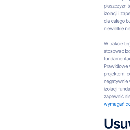
płaszczyzn 
izolacji i z
dla całego 
niewielkie n
W trakcie te
stosować izo
fundamentac
Prawidłowe 
projektem, c
negatywnie 
izolacji fun
zapewnić nis
wymagań d
Usu