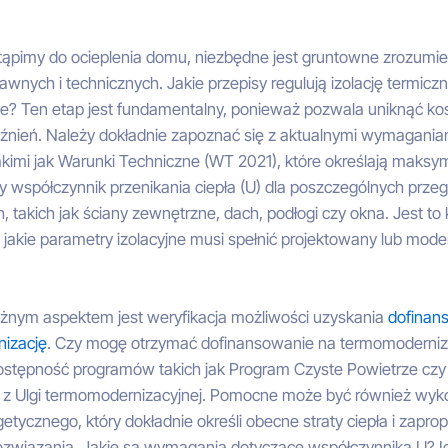
tąpimy do ocieplenia domu, niezbędne jest gruntowne zrozumie
nych i technicznych. Jakie przepisy regulują izolację termicz
e? Ten etap jest fundamentalny, ponieważ pozwala uniknąć k
óźnień. Należy dokładnie zapoznać się z aktualnymi wymagania
kimi jak Warunki Techniczne (WT 2021), które określają maksy
 współczynnik przenikania ciepła (U) dla poszczególnych prze
 takich jak ściany zewnętrzne, dach, podłogi czy okna. Jest to 
 jakie parametry izolacyjne musi spełnić projektowany lub mod
żnym aspektem jest weryfikacja możliwości uzyskania
dofinan
izację
. Czy mogę otrzymać dofinansowanie na termomoderniz
ostępność programów takich jak Program Czyste Powietrze cz
a z Ulgi termomodernizacyjnej. Pomocne może być również wyk
etycznego, który dokładnie określi obecne straty ciepła i zapro
ozwiązania. Jakie są wymagania dotyczące współczynnika U? Ic