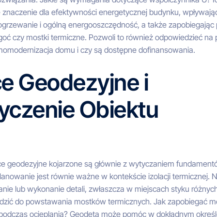
znaczenie dla efektywności energetycznej budynku, wpływają
 ogrzewanie i ogólną energooszczędność, a także zapobiegają
lgoć czy mostki termiczne. Pozwoli to również odpowiedzieć na p
rmomodernizacja domu i czy są dostępne dofinansowania.
e Geodezyjne i
yczenie Obiektu
ce geodezyjne kojarzone są głównie z wytyczaniem fundament
lanowanie jest równie ważne w kontekście izolacji termicznej. 
nie lub wykonanie detali, zwłaszcza w miejscach styku różnyc
zić do powstawania mostków termicznych. Jak zapobiegać 
podczas ocieplania? Geodeta może pomóc w dokładnym określ