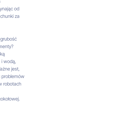
a
ynając od
achunki za
 grubość
amenty?
oką
 i wodą,
ażne jest,
ć problemów
 w robotach
cokołowej.