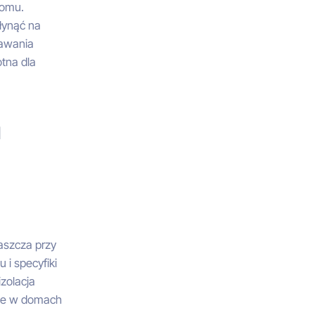
domu.
łynąć na
tawania
otna dla
a
aszcza przy
 i specyfiki
zolacja
żne w domach