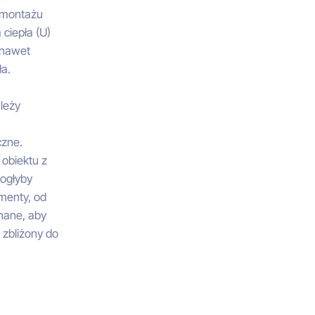
o montażu
 ciepła (U)
 nawet
ła.
ależy
czne.
obiektu z
mogłyby
menty, od
nane, aby
 zbliżony do