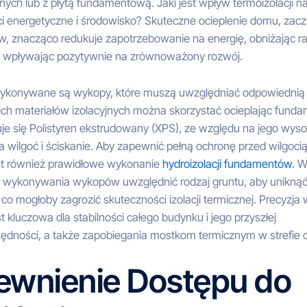
ych lub z płytą fundamentową. Jaki jest wpływ termoizolacji n
i energetyczne i środowisko? Skuteczne ocieplenie domu, zacz
, znacząco redukuje zapotrzebowanie na energię, obniżając r
i wpływając pozytywnie na zrównoważony rozwój.
ykonywane są wykopy, które muszą uwzględniać odpowiednią
jakich materiałów izolacyjnych można skorzystać ocieplając fund
je się Polistyren ekstrudowany (XPS), ze względu na jego wys
 wilgoć i ściskanie. Aby zapewnić pełną ochronę przed wilgocią
st również prawidłowe wykonanie
hydroizolacji fundamentów
. W
 wykonywania wykopów uwzględnić rodzaj gruntu, aby unikną
co mogłoby zagrozić skuteczności izolacji termicznej. Precyzja
t kluczowa dla stabilności całego budynku i jego przyszłej
ędności, a także zapobiegania mostkom termicznym w strefie 
ewnienie Dostępu do