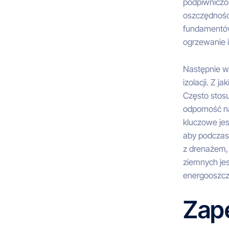
podpiwniczon
oszczędnośc
fundamentów
ogrzewanie 
Następnie w
izolacji. Z 
Często stosu
odporność na
kluczowe je
aby podczas
z drenażem, 
ziemnych jes
energooszcz
Zap