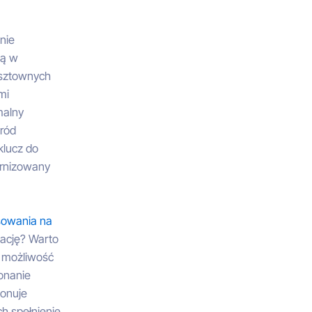
nie
ną w
osztownych
mi
malny
gród
klucz do
ernizowany
sowania na
ację? Warto
y możliwość
onanie
ponuje
h spełnienie