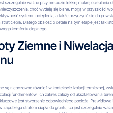
est szczególnie ważne przy metodzie lekkiej mokrej ocieplania 
anieczyszczenia, choć wydają się błahe, mogą w przyszłości wp
fektywność systemu ocieplenia, a także przyczynić się do pows
strat ciepła. Dlatego dbałość o detale na tym etapie jest tak ist
owego komfortu cieplnego.
ty Ziemne i Niwelacj
enu
e są nieodzowne również w kontekście izolacji termicznej, zwł
zolacji fundamentów. Ich zakres zależy od ukształtowania terenu
e kluczowe jest stworzenie odpowiedniego podłoża. Prawidłowa i
 zapobiega stratom ciepła do gruntu, co jest szczególnie wa