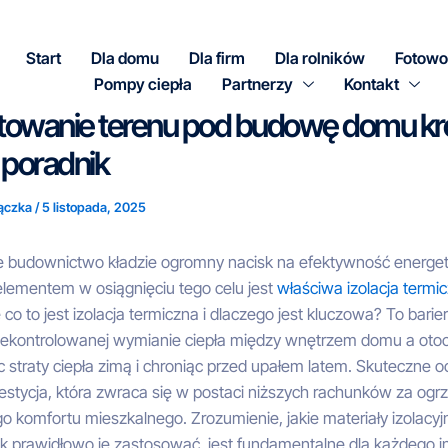
Start
Dla domu
Dla firm
Dla rolników
Fotowo
Pompy ciepła
Partnerzy
Kontakt
towanie terenu pod budowę domu kr
 poradnik
ączka
/
5 listopada, 2025
 budownictwo kładzie ogromny nacisk na efektywność energet
lementem w osiągnięciu tego celu jest
właściwa izolacja termi
e co to jest izolacja termiczna i dlaczego jest kluczowa? To barier
iekontrolowanej wymianie ciepła między wnętrzem domu a oto
c straty ciepła zimą i chroniąc przed upałem latem. Skuteczne o
stycja, która zwraca się w postaci niższych rachunków za ogr
 komfortu mieszkalnego. Zrozumienie, jakie materiały izolacyj
ak prawidłowo je zastosować, jest fundamentalne dla każdego i