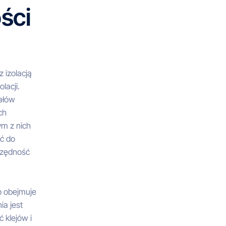
ści
 izolacją
lacji.
iałów
ch
ym z nich
ć do
czędność
p obejmuje
ia jest
 klejów i