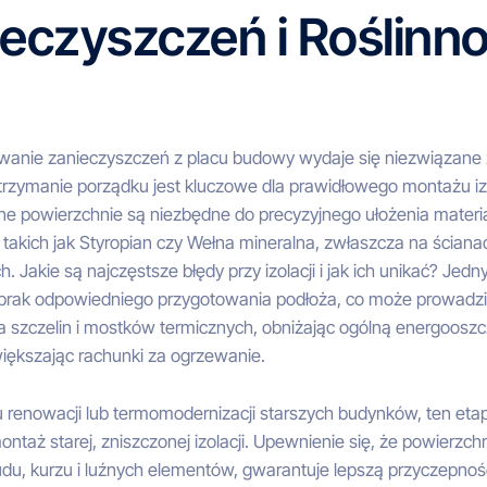
eczyszczeń i Roślinno
wanie zanieczyszczeń z placu budowy wydaje się niezwiązane z
trzymanie porządku jest kluczowe dla prawidłowego montażu izo
ne powierzchnie są niezbędne do precyzyjnego ułożenia mater
, takich jak Styropian czy Wełna mineralna, zwłaszcza na ściana
. Jakie są najczęstsze błędy przy izolacji i jak ich unikać? Jedn
e brak odpowiedniego przygotowania podłoża, co może prowadzi
 szczelin i mostków termicznych, obniżając ogólną energoosz
iększając rachunki za ogrzewanie.
 renowacji lub termomodernizacji starszych budynków, ten eta
ntaż starej, zniszczonej izolacji. Upewnienie się, że powierzchn
du, kurzu i luźnych elementów, gwarantuje lepszą przyczepność