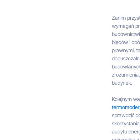
Zanim przys
wymagań praw
budownictwi
błędów i op
prawnymi, ta
dopuszczalny
budowlanych,
zrozumienia,
budynek.
Kolejnym wa
termomodern
sprawdzić d
skorzystani
audytu energ
optymalne r