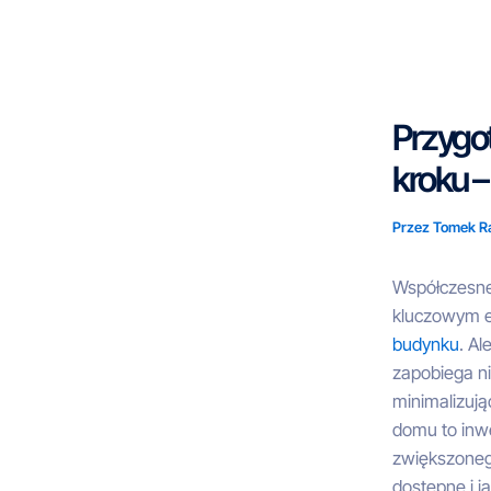
Przejdź
do
treści
Przygo
kroku –
Przez
Tomek R
Współczesne
kluczowym e
budynku
. Al
zapobiega n
minimalizują
domu to inwe
zwiększonego
dostępne i j