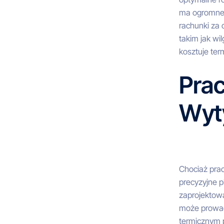
ma ogromne 
rachunki za
takim jak wi
kosztuje te
Prac
Wyt
Chociaż pra
precyzyjne p
zaprojektowa
może prowad
termicznym 