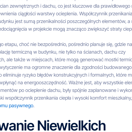
ścian zewnętrznych i dachu, co jest kluczowe dla prawidłoweg
apewnienia ciągłości warstwy ocieplenia. Współczynnik przenikania
budynku jest sumą przenikalności poszczególnych elementów, a
iedociągnięcia w projekcie mogą znacząco zwiększyć straty ciep
go etapu, choć nie bezpośrednio, pośrednio planuje się, gdzie n
lację termiczną w budynku, nie tylko na ścianach, dachu czy
h, ale także w miejscach, które mogą generować mostki termi
wytyczenie ma ogromne znaczenie dla zgodności budowanego 
o eliminuje ryzyko błędów konstrukcyjnych i formalnych, które 
wpłynąć na energooszczędność. Ważne jest, aby wszystkie ele
damentów po ocieplenie dachu, były spójnie zaplanowane i wyko
ki współczynnik przenikania ciepła i wysoki komfort mieszkalny,
omu pasywnego
.
wanie Niewielkich