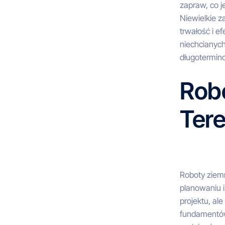
zapraw, co j
Niewielkie z
trwałość i e
niechcianych 
długotermin
Robo
Ter
Roboty ziemn
planowaniu i
projektu, al
fundamentów