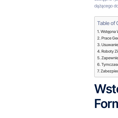
dążącego do
Table of
Wstępna W
Prace Ge
Usuwanie 
Roboty Zi
Zapewnie
Tymczaso
Zabezpiec
Wstę
For