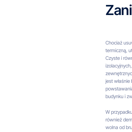
Zani
Chociaż usu
termiczną, u
Czyste i rów
izolacyjnych
zewnętrznych
jest właśni
powstawania
budynku i zw
W przypadku
również demo
wolna od bru