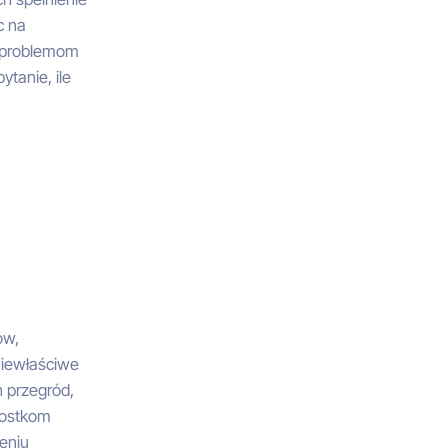
c na
c problemom
ytanie, ile
ów,
Niewłaściwe
h przegród,
mostkom
eniu