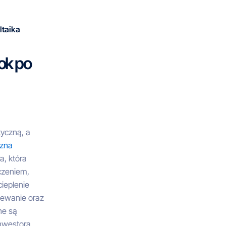
ltaika
ok po
yczną, a
czna
a, która
czeniem,
cieplenie
zewanie oraz
ne są
nwestora,