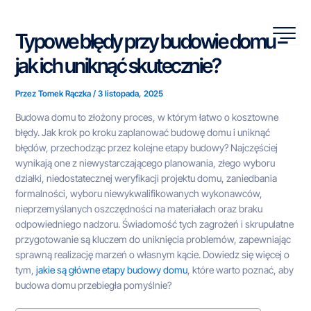
Przejdź
do
Typowe błędy przy budowie domu –
treści
jak ich uniknąć skutecznie?
Przez
Tomek Rączka
/
3 listopada, 2025
Budowa domu to złożony proces, w którym łatwo o kosztowne
błędy. Jak krok po kroku zaplanować budowę domu i uniknąć
błędów, przechodząc przez kolejne etapy budowy? Najczęściej
wynikają one z niewystarczającego planowania, złego wyboru
działki, niedostatecznej weryfikacji projektu domu, zaniedbania
formalności, wyboru niewykwalifikowanych wykonawców,
nieprzemyślanych oszczędności na materiałach oraz braku
odpowiedniego nadzoru. Świadomość tych zagrożeń i skrupulatne
przygotowanie są kluczem do uniknięcia problemów, zapewniając
sprawną realizację marzeń o własnym kącie. Dowiedz się więcej o
tym,
jakie są główne etapy budowy domu
, które warto poznać, aby
budowa domu przebiegła pomyślnie?