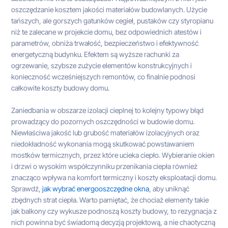
oszczędzanie kosztem jakości materiałów budowlanych. Użycie
tańszych, ale gorszych gatunków cegieł, pustaków czy styropianu
niż te zalecane w projekcie domu, bez odpowiednich atestów i
parametrów, obniża trwałość, bezpieczeństwo i efektywność
energetyczną budynku. Efektem są wyższe rachunki za
ogrzewanie, szybsze zużycie elementów konstrukcyjnych i
konieczność wcześniejszych remontów, co finalnie podnosi
całkowite koszty budowy domu.
Zaniedbania w obszarze izolacji cieplnej to kolejny typowy błąd
prowadzący do pozornych oszczędności w budowie domu.
Niewłaściwa jakość lub grubość materiałów izolacyjnych oraz
niedokładność wykonania mogą skutkować powstawaniem
mostków termicznych, przez które ucieka ciepło. Wybieranie okien
i drzwi o wysokim współczynniku przenikania ciepła również
znacząco wpływa na komfort termiczny i koszty eksploatacji domu.
Sprawdź,
jak wybrać energooszczędne okna
, aby uniknąć
zbędnych strat ciepła. Warto pamiętać, że chociaż elementy takie
jak balkony czy wykusze podnoszą koszty budowy, to rezygnacja z
nich powinna być świadomą decyzją projektową, a nie chaotyczną