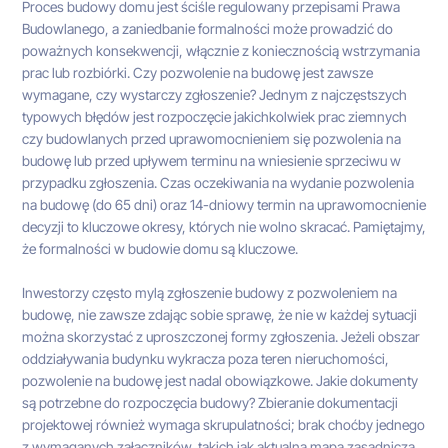
Proces budowy domu jest ściśle regulowany przepisami Prawa
Budowlanego, a zaniedbanie formalności może prowadzić do
poważnych konsekwencji, włącznie z koniecznością wstrzymania
prac lub rozbiórki. Czy pozwolenie na budowę jest zawsze
wymagane, czy wystarczy zgłoszenie? Jednym z najczęstszych
typowych błędów jest rozpoczęcie jakichkolwiek prac ziemnych
czy budowlanych przed uprawomocnieniem się pozwolenia na
budowę lub przed upływem terminu na wniesienie sprzeciwu w
przypadku zgłoszenia. Czas oczekiwania na wydanie pozwolenia
na budowę (do 65 dni) oraz 14-dniowy termin na uprawomocnienie
decyzji to kluczowe okresy, których nie wolno skracać. Pamiętajmy,
że formalności w budowie domu są kluczowe.
Inwestorzy często mylą zgłoszenie budowy z pozwoleniem na
budowę, nie zawsze zdając sobie sprawę, że nie w każdej sytuacji
można skorzystać z uproszczonej formy zgłoszenia. Jeżeli obszar
oddziaływania budynku wykracza poza teren nieruchomości,
pozwolenie na budowę jest nadal obowiązkowe. Jakie dokumenty
są potrzebne do rozpoczęcia budowy? Zbieranie dokumentacji
projektowej również wymaga skrupulatności; brak choćby jednego
z wymaganych załączników, takich jak aktualna mapa zasadnicza,