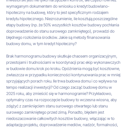
wymaganym dokumentem do wniosku o kredyt budowlano-
hipoteczny na budowę, który to jest specyficznym rodzajem
kredytu hipotecznego. Niezrozumienie, ile kosztują poszczególne
etapy budowy (np. że 50% wszystkich kosztów budowy pochłania
doprowadzenie do stanu surowego zamkniętego), prowadzi do
błędnego rozłożenia środków. Jakie są metody finansowania
budowy domu, w tym kredyt hipoteczny?
Brak harmonogramu budowy skutkuje chaosem organizacyjnym,
przestojami i trudnościami w koordynacji prac ekip wykonawczych
w budowie domu krok po kroku. Opóźnienia mogą być kosztowne,
zwłaszcza w przypadku konieczności kontynuowania prac w mniej
sprzyjających porach roku. Ile trwa budowa domu i co wpływa na
tempo realizacji inwestycji? Od czego zacząć budowę domu w
2025 roku, aby zmieścić się w harmonogramie? Przykładowo,
optymalny czas na rozpoczęcie budowy to wczesna wiosna, aby
zdążyć z zamknięciem stanu surowego otwartego lub stanu
surowego zamkniętego przed zimą. Ponadto, błędem jest
niedoszacowanie całkowitych kosztów budowy, włączając w to
adaptację projektu, doprowadzenie mediów, nadzór, formalności,