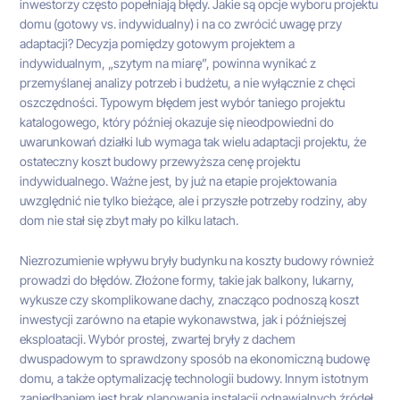
inwestorzy często popełniają błędy. Jakie są opcje wyboru projektu
domu (gotowy vs. indywidualny) i na co zwrócić uwagę przy
adaptacji? Decyzja pomiędzy gotowym projektem a
indywidualnym, „szytym na miarę”, powinna wynikać z
przemyślanej analizy potrzeb i budżetu, a nie wyłącznie z chęci
oszczędności. Typowym błędem jest wybór taniego projektu
katalogowego, który później okazuje się nieodpowiedni do
uwarunkowań działki lub wymaga tak wielu adaptacji projektu, że
ostateczny koszt budowy przewyższa cenę projektu
indywidualnego. Ważne jest, by już na etapie projektowania
uwzględnić nie tylko bieżące, ale i przyszłe potrzeby rodziny, aby
dom nie stał się zbyt mały po kilku latach.
Niezrozumienie wpływu bryły budynku na koszty budowy również
prowadzi do błędów. Złożone formy, takie jak balkony, lukarny,
wykusze czy skomplikowane dachy, znacząco podnoszą koszt
inwestycji zarówno na etapie wykonawstwa, jak i późniejszej
eksploatacji. Wybór prostej, zwartej bryły z dachem
dwuspadowym to sprawdzony sposób na ekonomiczną budowę
domu, a także optymalizację technologii budowy. Innym istotnym
zaniedbaniem jest brak planowania instalacji odnawialnych źródeł