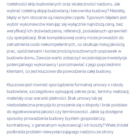
rzetelności ekip budowlanych oraz skuteczności nadzoru. Jak
wybrać rzetelną ekipę budowlaną i kierownika budowy? Niestety,
błędy w tym obszarze są niezwykle częste. Typowym błędem jest
wybór wykonawców kierując się wyłącznie najniższą ceną, bez
weryfikacji ich doświadczenia, referencji, posiadanych uprawnień
czy specjalizacji. Brak kompleksowej oceny może prowadzić do
zatrudnienia osób niekompetentnych, co skutkuje niską jakością
prac, opóźnieniami i koniecznością kosztownych poprawek w
budowie domu. Zawsze warto zobaczyć wcześniejsze inwestycje
potencjalnego wykonawcy i porozmawiać z jego poprzednimi
klientami, co jest kluczowe dla powodzenia całej budowy.
Kluczowe jest również sporządzenie formalnej umowy o roboty
budowlane, szczegółowo opisującej zakres prac, terminy realizacji,
materiały oraz warunki płatności. Brak umowy lub jej
niedostateczna precyzja to proszenie się o kłopoty i brak podstaw
do egzekwowania jakości czy terminowości. Jakie są dostępne
sposoby prowadzenia budowy (system gospodarczy,
kontraktowy, z generalnym wykonawcą) i ich koszty? Wiele źródeł
podkreśla problem niewystarczającego nadzoru ze strony