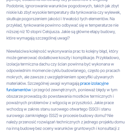
Podobnie, ignorowanie warunków pogodowych, takich jak zbyt
niskie lub zbyt wysokie temperatury dla tynkowania czy wylewek,
skutkuje pogorszeniem jakości i trwałości tych elementów. Na
przykład, tynkowanie powinno odbywać się w temperaturze nie
niższej niż 10 stopni Celsjusza. Jakie są główne etapy budowy,
które wymagają szczególnej uwagi?
Niewłaściwa kolejność wykonywania prac to kolejny błąd, który
może generować dodatkowe koszty i komplikacje. Przykładowo,
izolacja termiczna dachu czy ścian powinna być wykonana w
odpowiednim momencie cyklu budowlanego, często po pracach
mokrych, ale zawsze z uwzględnieniem specyfiki używanych
materiałów. Szczególnej uwagi wymagają
prace izolacyjne
fundamentów
i przegród zewnętrznych, ponieważ błędy w tym
obszarze prowadzą do powstawania mostków termicznych i
poważnych problemów z wilgocią w przyszłości. Jakie prace
wchodzą w zakres stanu surowego otwartego (SSO) i stanu
surowego zamkniętego (SSZ) w procesie budowy domu? Nie
należy przenosić rozwiązań technicznych z jednego projektu domu
na inną budowę bez oceny warunków gruntowych i konsultacji z