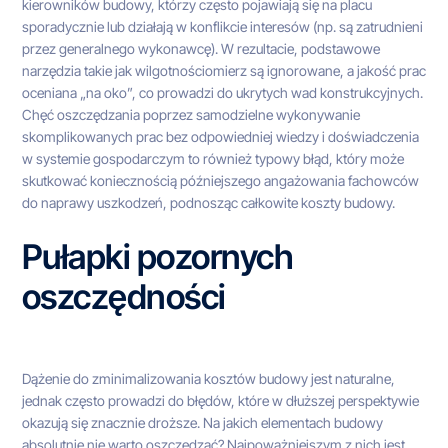
kierowników budowy, którzy często pojawiają się na placu
sporadycznie lub działają w konflikcie interesów (np. są zatrudnieni
przez generalnego wykonawcę). W rezultacie, podstawowe
narzędzia takie jak wilgotnościomierz są ignorowane, a jakość prac
oceniana „na oko”, co prowadzi do ukrytych wad konstrukcyjnych.
Chęć oszczędzania poprzez samodzielne wykonywanie
skomplikowanych prac bez odpowiedniej wiedzy i doświadczenia
w systemie gospodarczym to również typowy błąd, który może
skutkować koniecznością późniejszego angażowania fachowców
do naprawy uszkodzeń, podnosząc całkowite koszty budowy.
Pułapki pozornych
oszczędności
Dążenie do zminimalizowania kosztów budowy jest naturalne,
jednak często prowadzi do błędów, które w dłuższej perspektywie
okazują się znacznie droższe. Na jakich elementach budowy
absolutnie nie warto oszczędzać? Najpoważniejszym z nich jest