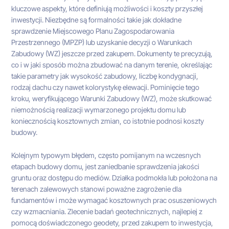
kluczowe aspekty, które definiują możliwości i koszty przyszłej
inwestycji. Niezbędne są formalności takie jak dokładne
sprawdzenie Miejscowego Planu Zagospodarowania
Przestrzennego (MPZP) lub uzyskanie decyzji o Warunkach
Zabudowy (WZ) jeszcze przed zakupem. Dokumenty te precyzują,
co i w jaki sposób można zbudować na danym terenie, określając
takie parametry jak wysokość zabudowy, liczbę kondygnacji,
rodzaj dachu czy nawet kolorystykę elewacji. Pominięcie tego
kroku, weryfikującego Warunki Zabudowy (WZ), może skutkować
niemożnością realizacji wymarzonego projektu domu lub
koniecznością kosztownych zmian, co istotnie podnosi koszty
budowy.
Kolejnym typowym błędem, często pomijanym na wczesnych
etapach budowy domu, jest zaniedbanie sprawdzenia jakości
gruntu oraz dostępu do mediów. Działka podmokła lub położona na
terenach zalewowych stanowi poważne zagrożenie dla
fundamentów i może wymagać kosztownych prac osuszeniowych
czy wzmacniania. Zlecenie badań geotechnicznych, najlepiej z
pomocą doświadczonego geodety, przed zakupem to inwestycja,