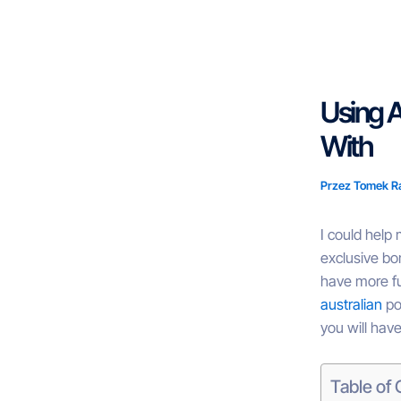
Przejdź
do
treści
Using A
With
Przez
Tomek R
I could help
exclusive b
have more fu
australian
po
you will hav
Table of