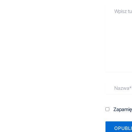
Wpisz
tutaj..
Nazwa*
Zapamięt