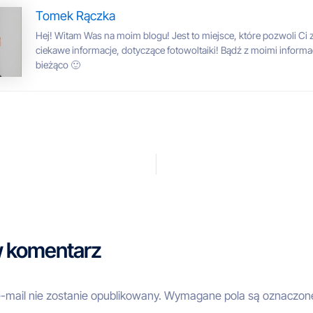
Tomek Rączka
Hej! Witam Was na moim blogu! Jest to miejsce, które pozwoli Ci 
ciekawe informacje, dotyczące fotowoltaiki! Bądź z moimi informa
bieżąco 🙂
 komentarz
-mail nie zostanie opublikowany.
Wymagane pola są oznaczo