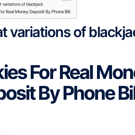
 variations of blackjack
For Real Money Deposit By Phone Bill
t variations of blackj
ies For Real Mo
osit By Phone Bil