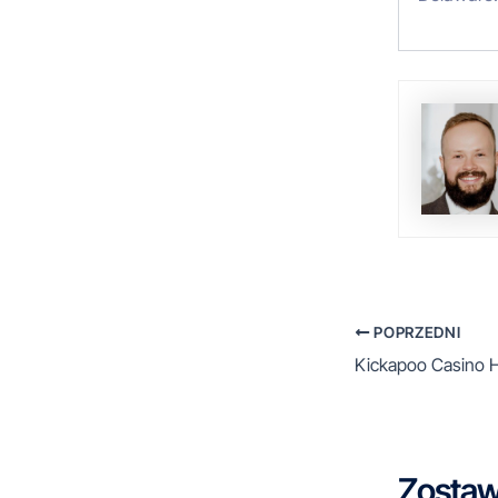
POPRZEDNI
Kickapoo Casino 
Zostaw