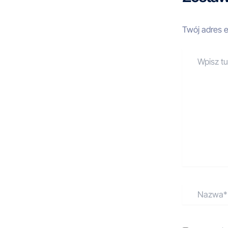
Twój adres e
Wpisz
tutaj..
Nazwa*