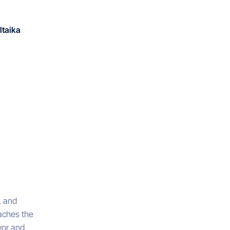
ltaika
, and
eaches the
avor and